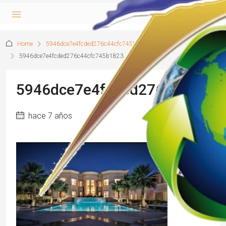
Home
5946dce7e4fcded276c44cfc745b1823
5946dce7e4fcded276c44cfc745b1823
5946dce7e4fcded276c44cfc7
hace 7 años