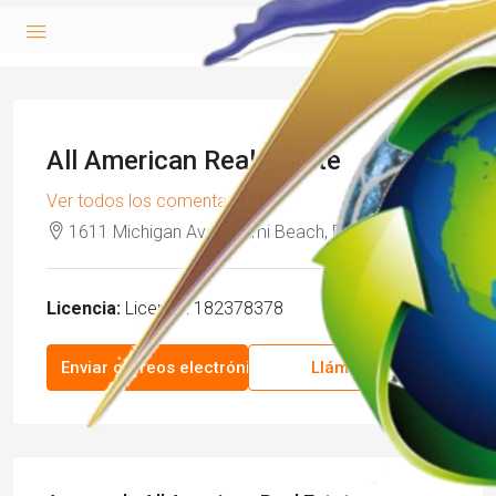
All American Real Estate
Ver todos los comentarios
1611 Michigan Ave, Miami Beach, FL 33139
Licencia:
Licence: 182378378
Enviar correos electrónicos
Llámenos