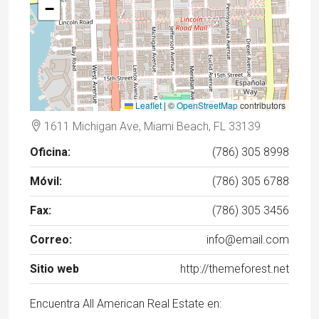
−
Leaflet
|
©
OpenStreetMap
contributors
1611 Michigan Ave, Miami Beach, FL 33139
Oficina:
(786) 305 8998
Móvil:
(786) 305 6788
Fax:
(786) 305 3456
Correo:
info@email.com
Sitio web
http://themeforest.net
Encuentra All American Real Estate en: