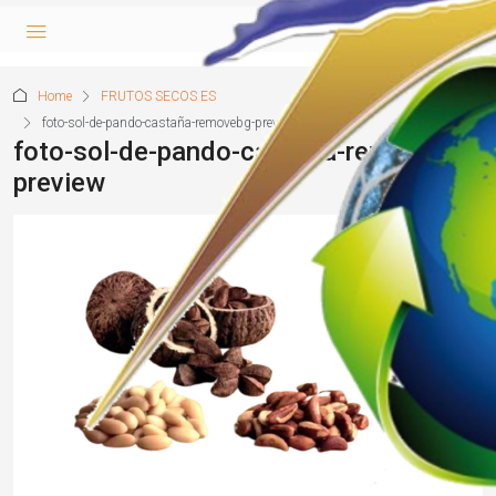
Home
FRUTOS SECOS ES
foto-sol-de-pando-castaña-removebg-preview
foto-sol-de-pando-castaña-removebg-
preview