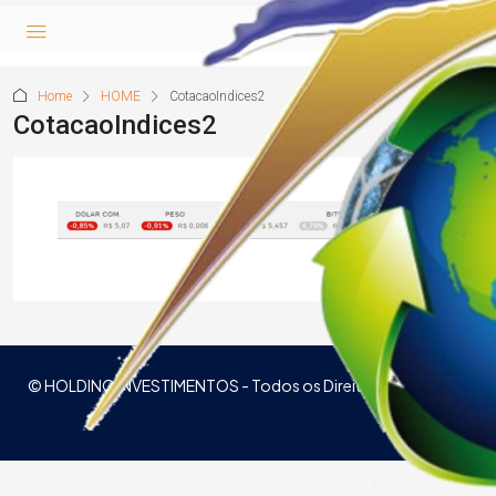
Home
HOME
CotacaoIndices2
CotacaoIndices2
© HOLDING INVESTIMENTOS - Todos os Direitos reservados.