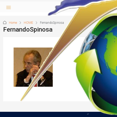
Home
HOME
FernandoSpinosa
FernandoSpinosa