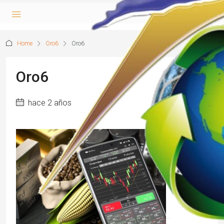
Home
Oro6
Oro6
Oro6
hace 2 años