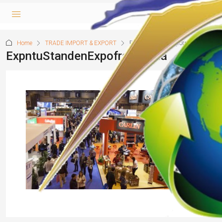
Home
TRADE IMPORT & EXPORT
ExpntuStandenExpofranquicia
ExpntuStandenExpofranquicia